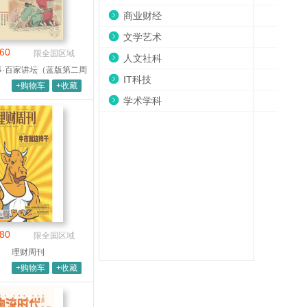
商业财经
文学艺术
60
限全国区域
人文社科
事·百家讲坛（蓝版第二周
IT科技
刊）
+购物车
+收藏
学术学科
80
限全国区域
理财周刊
+购物车
+收藏