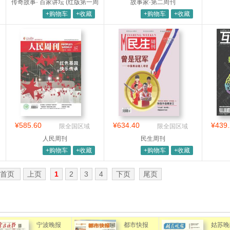
传奇故事· 百家讲坛 (红版第一周
故事家·第二周刊
刊）
+购物车
+收藏
+购物车
+收藏
¥585.60
¥634.40
¥439.
限全国区域
限全国区域
人民周刊
民生周刊
+购物车
+收藏
+购物车
+收藏
首页
上页
1
2
3
4
下页
尾页
宁波晚报
都市快报
姑苏晚