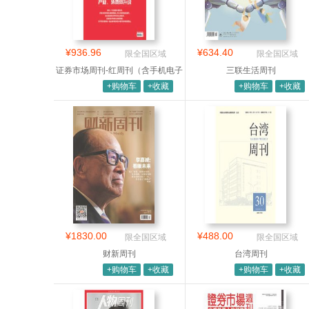
¥936.96
¥634.40
限全国区域
限全国区域
证券市场周刊-红周刊（含手机电子
三联生活周刊
版）
+购物车
+收藏
+购物车
+收藏
¥1830.00
¥488.00
限全国区域
限全国区域
财新周刊
台湾周刊
+购物车
+收藏
+购物车
+收藏