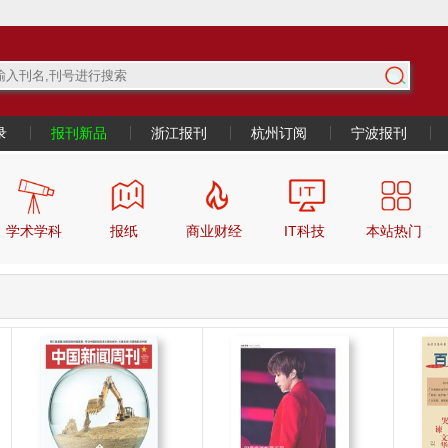
录
报刊新品
浙江报刊
杭州订阅
宁波报刊
学术学科
报纸
商业财经
IT科技
本站热门