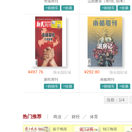
市场周刊
山西教育（周刊C.招考）
+购物车
+收藏
+购物车
+收藏
¥497.76
¥292.80
限全国区域
限全国区域
新民周刊
南都周刊
+购物车
+收藏
+购物车
+收藏
当前：1/4
热门推荐
商业
财经
体育
扬子晚报
钱江晚报