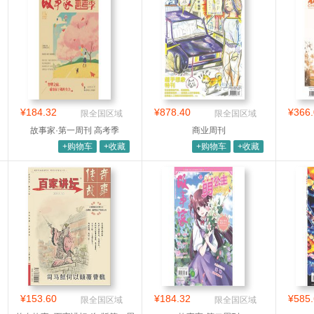
¥184.32
¥878.40
¥366.
限全国区域
限全国区域
故事家·第一周刊 高考季
商业周刊
+购物车
+收藏
+购物车
+收藏
¥153.60
¥184.32
¥585.
限全国区域
限全国区域