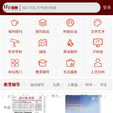
登录
省内报刊
报刊杂志
时政社会
文学艺术
学术学科
报纸
商业财经
IT科技
本站热门
教育辅导
生活服务
人文社科
教育辅导
省内报刊
北师
人教版
科学
学生
人教
数学
小学
学习
作文
英语
少年
年级
语文
教育