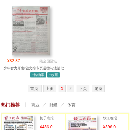
¥82.37
限全国区域
少年智力开发报(文综专页道德与法治七
年级
+购物车
+收藏
首页
上页
1
2
下页
尾页
热门推荐
商业
财经
体育
扬子晚报
钱江晚报
¥486.0
¥396.0