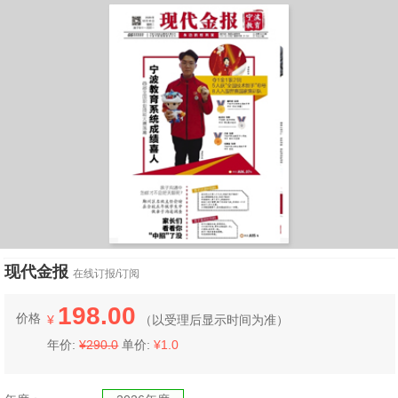
现代金报
在线订报/订阅
198.00
价格
¥
（
以受理后显示时间为准）
年价:
¥290.0
单价:
¥1.0