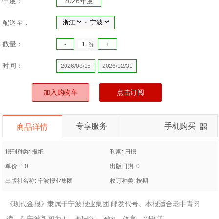
年度：
2026年度
配送至：
-
数量：
-
+
份
时间：
-
2026/08/15
2026/12/31
加入购物车
点击订阅
专享服务
手机购买
商品详情
报刊种类: 报纸
刊期: 日报
单价: 1.0
出版日期: 0
出版社名称: 宁波报业集团
收订种类: 按期
《现代金报》隶属于宁波报业集团,邮发代号。本报适合老中青阅
读。以宁波新闻为主，兼国际、国内、体育、副刊等。