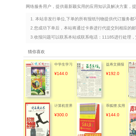
网络服务用户，提供最新颖实用的应用知识及解决方案，提
1. 本站非发行单位,下单的所有报纸刊物提供代订服务
2.您成功下单后，本站将通过卡券进行代提交到相应的
3.收报问题可以联系本站或联系电话：11185进行处理，
猜你喜欢
中学生学习
益寿文摘报
¥144.0
¥192.0
报·三悦文摘
初中版
计算机世界
乖狐狸.实用
¥300.0
¥144.0
（含手机客
文摘.珍藏套
户端）
装（小学版
202