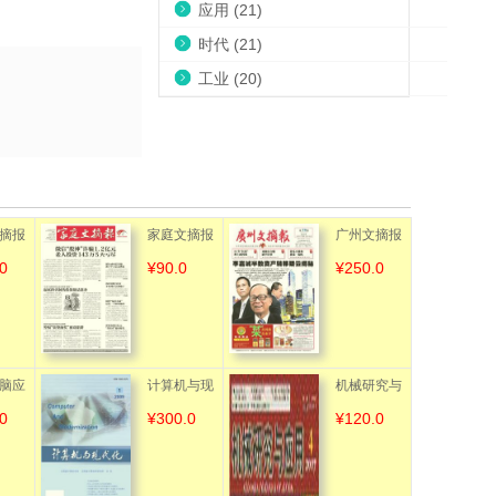
应用 (21)
时代 (21)
工业 (20)
摘报
家庭文摘报
广州文摘报
0
¥90.0
¥250.0
脑应
计算机与现
机械研究与
0
¥300.0
¥120.0
代化
应用