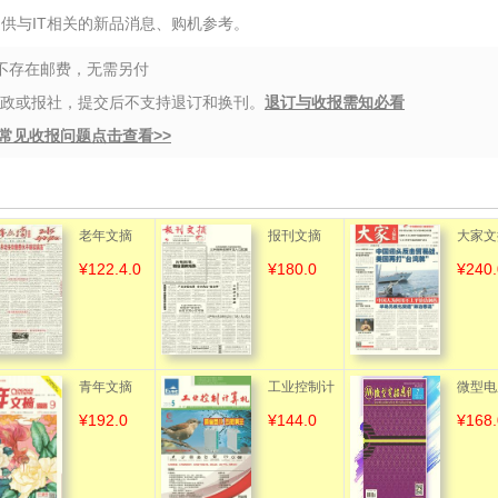
供与IT相关的新品消息、购机参考。
都不存在邮费，无需另付
邮政或报社，提交后不支持退订和换刊。
退订与收报需知必看
常见收报问题点击查看>>
老年文摘
报刊文摘
大家文
¥122.4.0
¥180.0
¥240.
（标准版）
（含手机客
户端）
青年文摘
工业控制计
微型电
¥192.0
¥144.0
¥168.
（彩版）
算机
用