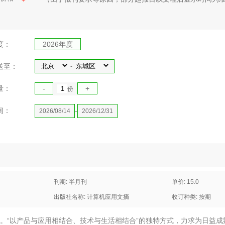
度：
2026年度
送至：
-
量：
-
+
份
间：
-
2026/08/14
2026/12/31
刊期: 半月刊
单价: 15.0
出版社名称: 计算机应用文摘
收订种类: 按期
87。“以产品与应用相结合、技术与生活相结合”的独特方式，力求为日益成