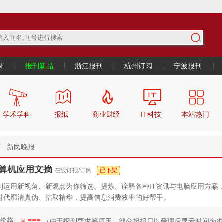
录
报刊新品
浙江报刊
杭州订阅
宁波报刊
学术学科
报纸
商业财经
IT科技
本站热门
新民晚报
算机应用文摘
在线订报/订阅
已下架
刊运用新视角、新观点为你筛选、提炼、诠释各种IT资讯与电脑应用方案
时代廓清真伪、拮取精华，提高信息消费效率的好帮手。
---
价格
¥
（
由于报刊要求等原因，部分起报日
以受理后显示时间为