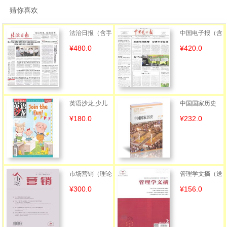
猜你喜欢
法治日报（含手
中国电子报（含
¥480.0
¥420.0
机客户端）
手机客户端）
英语沙龙.少儿
中国国家历史
¥180.0
¥232.0
（含手机端有声
版）（中英文
市场营销（理论
管理学文摘（送
¥300.0
¥156.0
版）（送手机客
手机客户端）
户端）